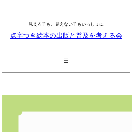
内
容
を
見える子も、見えない子もいっしょに
ス
キ
点字つき絵本の出版と普及を考える会
ッ
プ